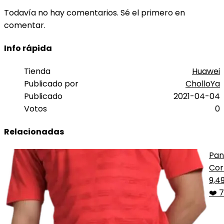
Todavía no hay comentarios. Sé el primero en
comentar.
Info rápida
Tienda
Huawei
Publicado por
CholloYa
Publicado
2021-04-04
Votos
0
Relacionadas
Pan
Cor
PU
9,4
Tea
❤️ 7