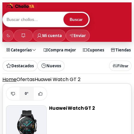
Buscar
Mi cuenta
Enviar
Categorías
Compra mejor
Cupones
Tiendas
Destacados
Nuevos
Filtrar
Home
Ofertas
Huawei Watch GT 2
0°
Huawei Watch GT 2