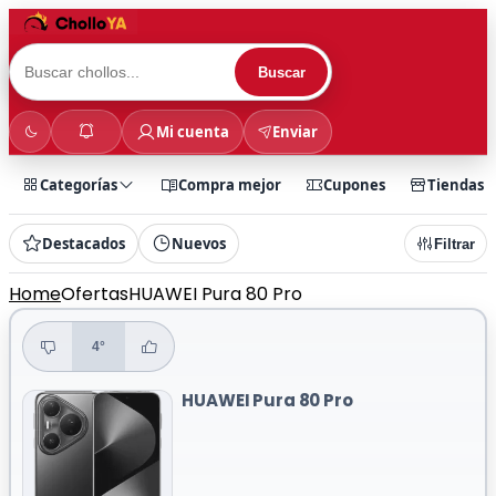
Buscar
Mi cuenta
Enviar
Categorías
Compra mejor
Cupones
Tiendas
Destacados
Nuevos
Filtrar
Home
Ofertas
HUAWEI Pura 80 Pro
4°
HUAWEI Pura 80 Pro