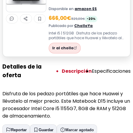
Disponible en
amazon ES
666,00€
829,00€
-20%
Publicado por
CholloYa
Intel i5 | 512GB · Disfruta de los pedazo
portátiles que hace Huawei y llévatelo al
mejor precio. Este Matebook D15 i...
Ir al chollo
Detalles de la
Descripción
Especificaciones
oferta
Disfruta de los pedazo portátiles que hace Huawei y
llévatelo al mejor precio. Este Matebook D15 incluye un
procesador Intel Core i5 1155G7, 8GB de RAM y 512GB
de almacenamiento.
Reportar
Guardar
Marcar agotado