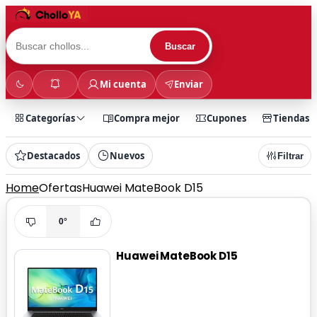
Buscar
Mi cuenta
Enviar
Categorías
Compra mejor
Cupones
Tiendas
Destacados
Nuevos
Filtrar
Home
Ofertas
Huawei MateBook D15
0°
Huawei MateBook D15