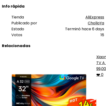
Info rápida
Tienda
AliExpress
Publicado por
CholloYa
Estado
Terminó hace 6 days
Votos
16
Relacionadas
Xiao
TV A
Com
99,0
❤️ 0