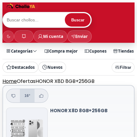
Buscar
Mi cuenta
Enviar
Categorías
Compra mejor
Cupones
Tiendas
Destacados
Nuevos
Filtrar
Home
Ofertas
HONOR X8D 8GB+256GB
16°
HONOR X8D 8GB+256GB