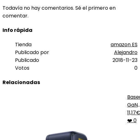
Todavía no hay comentarios. Sé el primero en
comentar.
Info rápida
Tienda
amazon ES
Publicado por
Alejandro
Publicado
2018-11-23
Votos
0
Relacionadas
Base
GaN
45W
11,17
❤️ 0