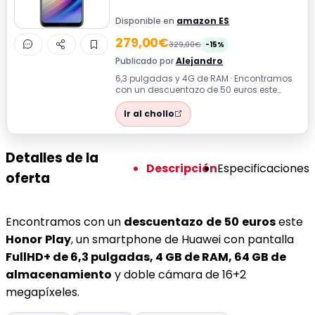
Disponible en
amazon ES
279,00€
329,00€
-15%
Publicado por
Alejandro
6,3 pulgadas y 4G de RAM · Encontramos
con un descuentazo de 50 euros este
Honor Play, un smartphone de Huawei con
pa...
Ir al chollo
Detalles de la
Descripción
Especificaciones
oferta
Encontramos con un
descuentazo
de
50
euros
este
Honor
Play
, un smartphone de Huawei con pantalla
FullHD+ de 6,3 pulgadas, 4 GB de RAM, 64 GB de
almacenamiento
y doble cámara de 16+2
megapíxeles.