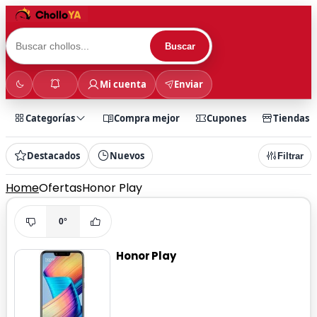
Buscar
Mi cuenta
Enviar
Categorías
Compra mejor
Cupones
Tiendas
Destacados
Nuevos
Filtrar
Home
Ofertas
Honor Play
0°
Honor Play