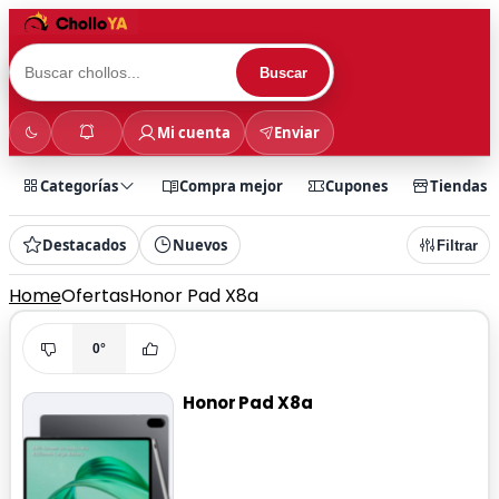
Buscar
Mi cuenta
Enviar
Categorías
Compra mejor
Cupones
Tiendas
Destacados
Nuevos
Filtrar
Home
Ofertas
Honor Pad X8a
0°
Honor Pad X8a