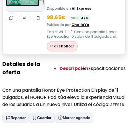
Disponible en
AliExpress
98,65€
169,90€
-42%
Publicado por
CholloYa
Tablet Wi-Fi 11'' · Con una pantalla Honor
Eye Protection Display de 11 pulgadas, el
HONOR Pad X8a eleva la experienc...
Ir al chollo
Detalles de la
Descripción
Especificaciones
oferta
Con una pantalla Honor Eye Protection Display de 11
pulgadas, el HONOR Pad X8a eleva la experiencia visual
de los usuarios a un nuevo nivel. Utiliza el código:
AEES16
Reportar
Guardar
Marcar agotado