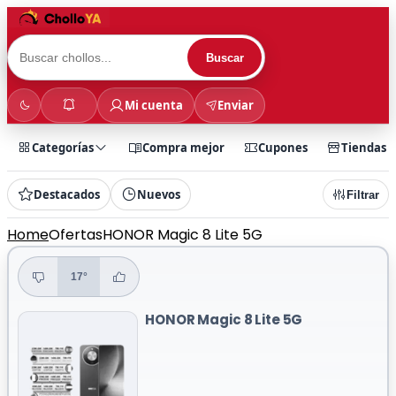
Buscar
Mi cuenta
Enviar
Categorías
Compra mejor
Cupones
Tiendas
Destacados
Nuevos
Filtrar
Home
Ofertas
HONOR Magic 8 Lite 5G
17°
HONOR Magic 8 Lite 5G