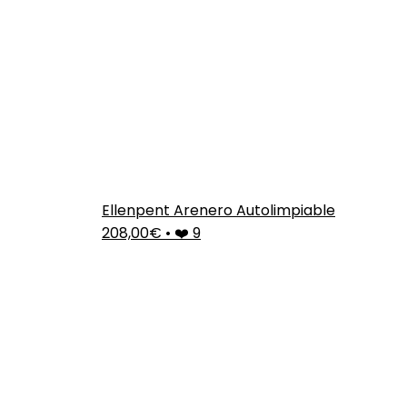
Ellenpent Arenero Autolimpiable
208,00€
•
❤️ 9