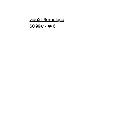
vidaXL Remolque
60,99€
•
❤️ 6