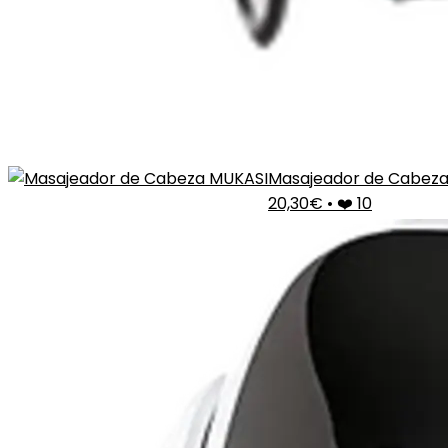
Masajeador de Cabez
20,30€
•
❤️ 10