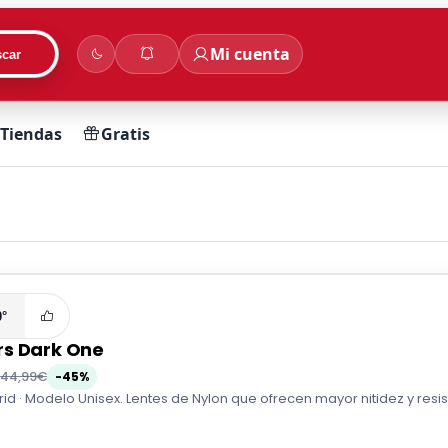
Mi cuenta
car
Tiendas
Gratis
0°
s Dark One
44,99€
-45%
d · Modelo Unisex. Lentes de Nylon que ofrecen mayor nitidez y resi