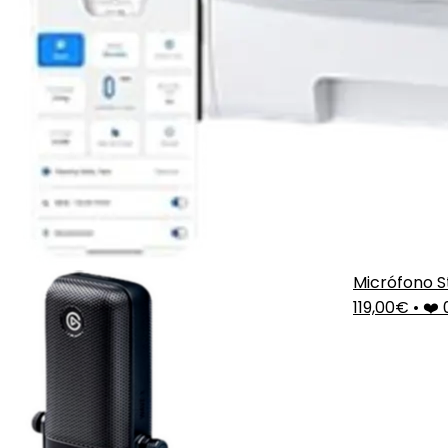
Micrófono S
119,00€
•
❤️ 