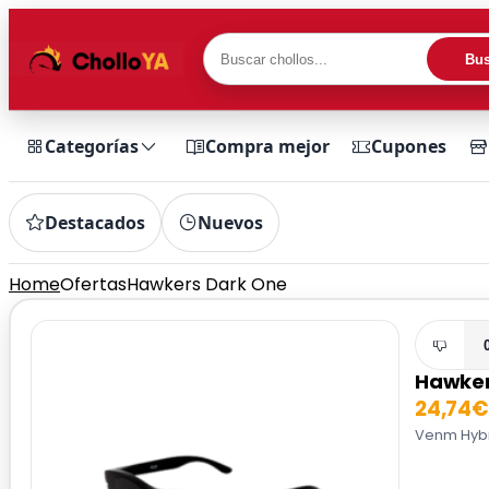
Bus
Categorías
Compra mejor
Cupones
Destacados
Nuevos
Home
Ofertas
Hawkers Dark One
Hawker
24,74€
Venm Hybri