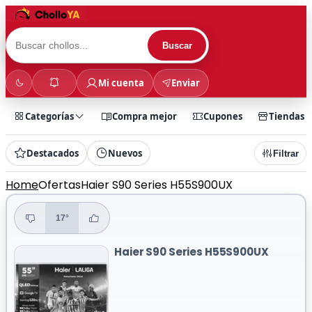
Buscar
Mi cuenta
Enviar
Categorías
Compra mejor
Cupones
Tiendas
Destacados
Nuevos
Filtrar
Home
Ofertas
Haier S90 Series H55S900UX
17°
Haier S90 Series H55S900UX