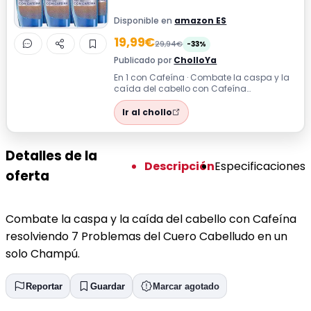
Disponible en
amazon ES
19,99€
29,94€
-33%
Publicado por
CholloYa
En 1 con Cafeína · Combate la caspa y la
caída del cabello con Cafeína
resolviendo 7 Problemas del Cuero
Cabelludo en...
Ir al chollo
Detalles de la
Descripción
Especificaciones
oferta
Combate la caspa y la caída del cabello con Cafeína
resolviendo 7 Problemas del Cuero Cabelludo en un
solo Champú.
Reportar
Guardar
Marcar agotado