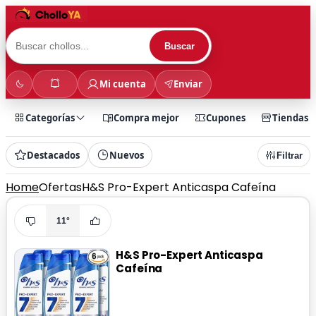
Buscar
Mi cuenta
Enviar
Categorías
Compra mejor
Cupones
Tiendas
Destacados
Nuevos
Filtrar
Home
Ofertas
H&S Pro-Expert Anticaspa Cafeína
11°
H&S Pro-Expert Anticaspa
Cafeína