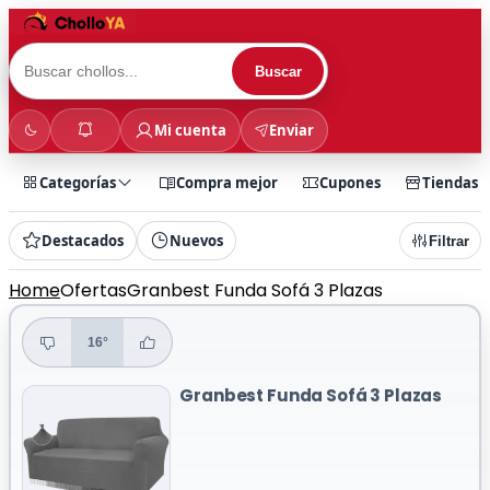
Buscar
Mi cuenta
Enviar
Categorías
Compra mejor
Cupones
Tiendas
Destacados
Nuevos
Filtrar
Home
Ofertas
Granbest Funda Sofá 3 Plazas
16°
Granbest Funda Sofá 3 Plazas