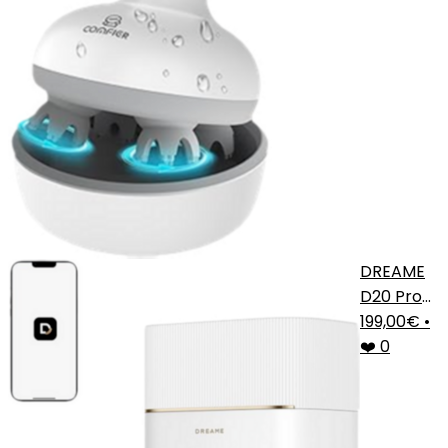
DREAME
D20 Pro
Plus
199,00€
•
❤️ 0