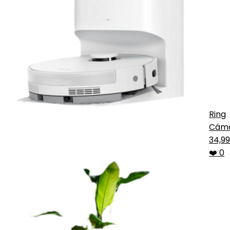
Ring
Cám
inter
34,9
Indo
❤️ 0