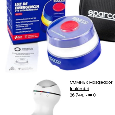
COMFIER Masajeador
Inalámbri
26,74€
•
❤️ 0