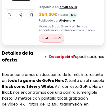
Disponible en
amazon ES
354,00€
416,00€
-15%
Publicado por
Alejandro
Modelos Black, Silver y White · Nos
encontramos un descuento de lo más
interesante en toda la gama de GoPro
Hero7, ta...
Ir al chollo
Detalles de la
Descripción
Especificaciones
oferta
Nos encontramos un descuento de lo más interesante
en
toda la gama de GoPro Hero7
, tanto en el modelo
Black como Silver y White
. Así, con esta GoPro Hero7
Black nos encontramos con una cámra sumergible
hasta 10 metros con pantalla táctil, grabación
de vídeo 4K , fotos de 12 MP, transmisión en