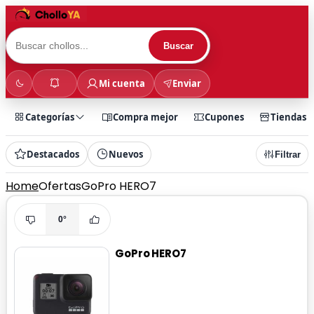
Buscar
Mi cuenta
Enviar
Categorías
Compra mejor
Cupones
Tiendas
Destacados
Nuevos
Filtrar
Home
Ofertas
GoPro HERO7
0°
GoPro HERO7