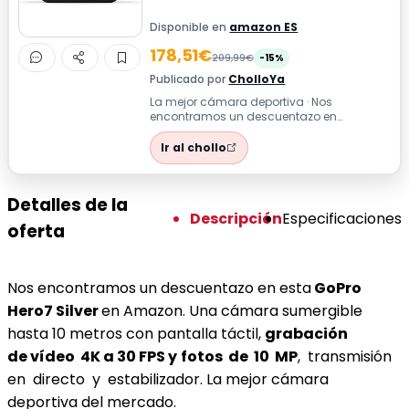
Disponible en
amazon ES
178,51€
209,99€
-15%
Publicado por
CholloYa
La mejor cámara deportiva · Nos
encontramos un descuentazo en
esta GoPro Hero7 Silver en Amazon. Una
cámara sumergibl...
Ir al chollo
Detalles de la
Descripción
Especificaciones
oferta
Nos encontramos un descuentazo en esta
GoPro
Hero7 Silver
en Amazon. Una cámara sumergible
hasta 10 metros con pantalla táctil,
grabación
de vídeo 4K a 30 FPS y
fotos de 10 MP
, transmisión
en directo y estabilizador. La mejor cámara
deportiva del mercado.