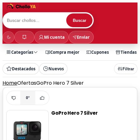
Buscar
Mi cuenta
Enviar
Categorías
Compra mejor
Cupones
Tiendas
Destacados
Nuevos
Filtrar
Home
Ofertas
GoPro Hero 7 Silver
0°
GoPro Hero 7 Silver