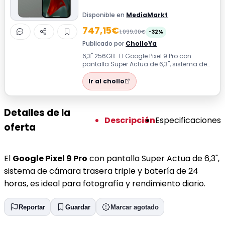
Disponible en
MediaMarkt
747,15€
1.099,00€
-32%
Publicado por
CholloYa
6,3'' 256GB · El Google Pixel 9 Pro con
pantalla Super Actua de 6,3", sistema de
cámara trasera triple y batería de 2...
Ir al chollo
Detalles de la
Descripción
Especificaciones
oferta
El
Google Pixel 9 Pro
con pantalla Super Actua de 6,3",
sistema de cámara trasera triple y batería de 24
horas, es ideal para fotografía y rendimiento diario.
Reportar
Guardar
Marcar agotado