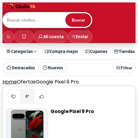
Buscar
Mi cuenta
Enviar
Categorías
Compra mejor
Cupones
Tiendas
Destacados
Nuevos
Filtrar
Home
Ofertas
Google Pixel 9 Pro
0°
Google Pixel 9 Pro