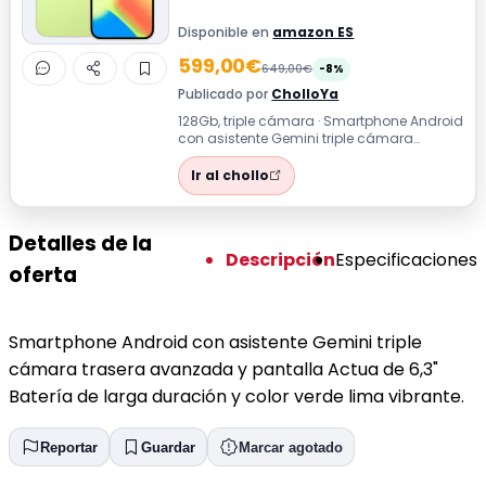
Disponible en
amazon ES
599,00€
649,00€
-8%
Publicado por
CholloYa
128Gb, triple cámara · Smartphone Android
con asistente Gemini triple cámara
trasera avanzada y pantalla Actua de
6,3...
Ir al chollo
Detalles de la
Descripción
Especificaciones
oferta
Smartphone Android con asistente Gemini triple
cámara trasera avanzada y pantalla Actua de 6,3"
Batería de larga duración y color verde lima vibrante.
Reportar
Guardar
Marcar agotado