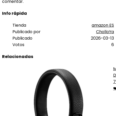
comentar.
Info rápida
Tienda
amazon ES
Publicado por
CholloYa
Publicado
2026-03-13
Votos
6
Relacionadas
M
D
N
7
❤