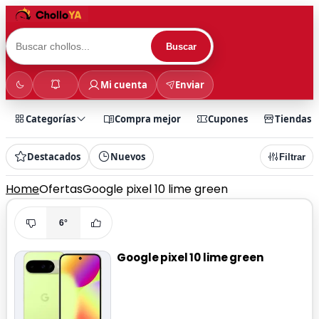
Buscar
Mi cuenta
Enviar
Categorías
Compra mejor
Cupones
Tiendas
Destacados
Nuevos
Filtrar
Home
Ofertas
Google pixel 10 lime green
6°
Google pixel 10 lime green