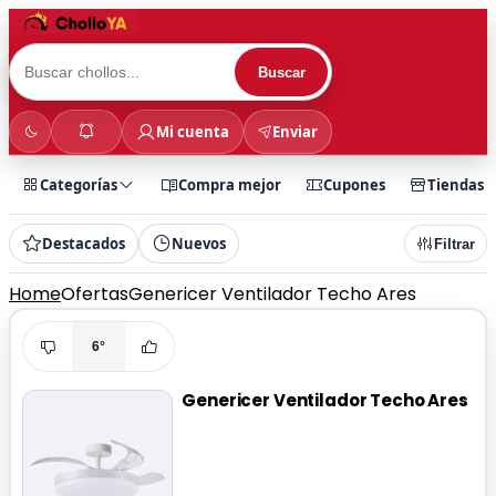
Buscar
Mi cuenta
Enviar
Categorías
Compra mejor
Cupones
Tiendas
Destacados
Nuevos
Filtrar
Home
Ofertas
Genericer Ventilador Techo Ares
6°
Genericer Ventilador Techo Ares