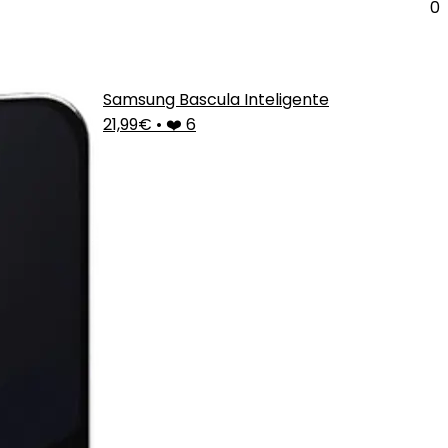
0
Samsung Bascula Inteligente
21,99€
•
❤️ 6