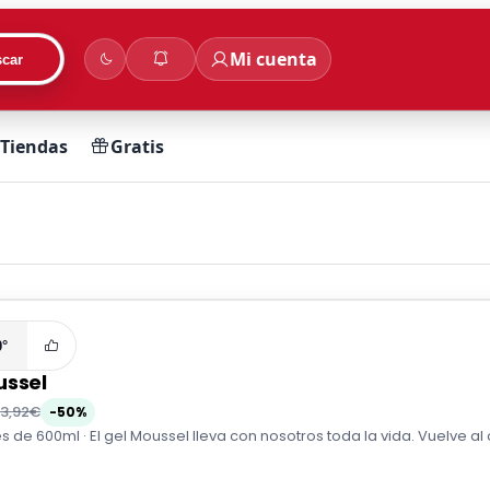
Mi cuenta
car
Tiendas
Gratis
0°
ussel
3,92€
-50%
 de 600ml · El gel Moussel lleva con nosotros toda la vida. Vuelve al c