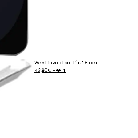
Wmf favorit sartén 28 cm
43,90€
•
❤️ 4