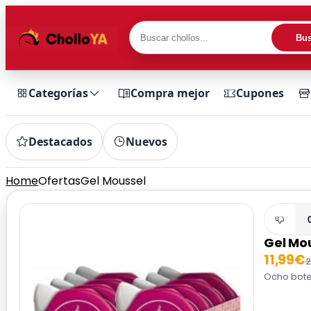
Bus
Categorías
Compra mejor
Cupones
Destacados
Nuevos
Home
Ofertas
Gel Moussel
Gel Mo
11,99€
2
Ocho botes