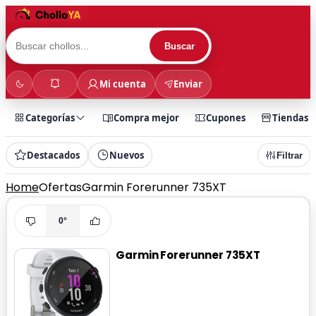
Buscar
Mi cuenta
Enviar
Categorías
Compra mejor
Cupones
Tiendas
Destacados
Nuevos
Filtrar
Home
Ofertas
Garmin Forerunner 735XT
0°
Garmin Forerunner 735XT