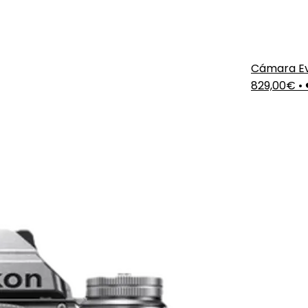
Cámara Evi
829,00€
•