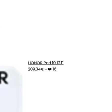
HONOR Pad 10 12.1"
209,34€
•
❤️ 16