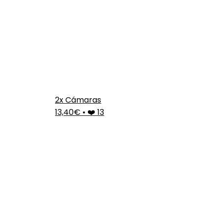
2x Cámaras
13,40€
•
❤️ 13