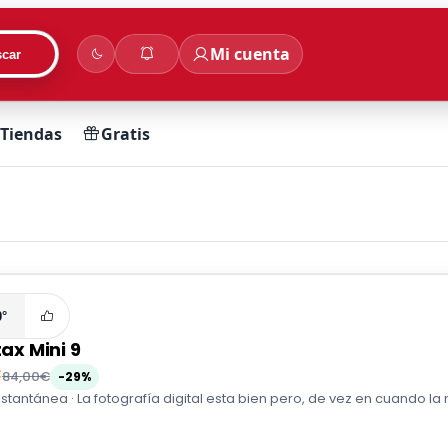
Mi cuenta
car
Tiendas
Gratis
0°
tax Mini 9
€
84,00€
-29%
tantánea · La fotografía digital esta bien pero, de vez en cuando la n