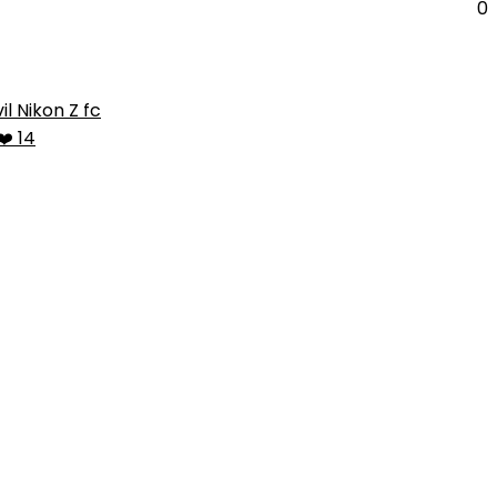
0
l Nikon Z fc
❤️ 14