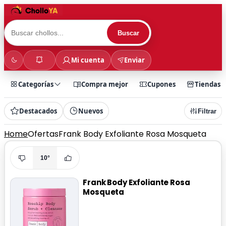
Buscar
Mi cuenta
Enviar
Categorías
Compra mejor
Cupones
Tiendas
Destacados
Nuevos
Filtrar
Home
Ofertas
Frank Body Exfoliante Rosa Mosqueta
10°
Frank Body Exfoliante Rosa
Mosqueta