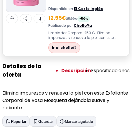
Disponible en
El Corte Inglés
12,95€
25,90€
-50%
Publicado por
CholloYa
Limpiador Corporal 250 G · Elimina
impurezas y renueva la piel con este
Exfoliante Corporal de Rosa Mosqueta
dejándol...
Ir al chollo
Detalles de la
Descripción
Especificaciones
oferta
Elimina impurezas y renueva la piel con este Exfoliante
Corporal de Rosa Mosqueta dejándola suave y
radiante.
Reportar
Guardar
Marcar agotado