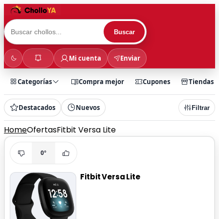
Buscar
Mi cuenta
Enviar
Categorías
Compra mejor
Cupones
Tiendas
Destacados
Nuevos
Filtrar
Home
Ofertas
Fitbit Versa Lite
0°
Fitbit Versa Lite