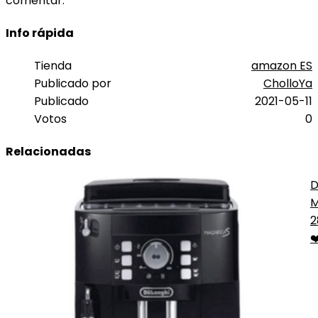
comentar.
Info rápida
Tienda
amazon ES
Publicado por
CholloYa
Publicado
2021-05-11
Votos
0
Relacionadas
D
M
S
2
❤