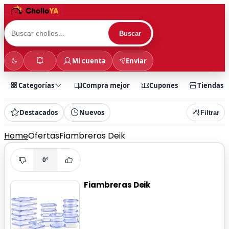
Buscar
Mi cuenta
Enviar
Categorías
Compra mejor
Cupones
Tiendas
Destacados
Nuevos
Filtrar
Home
Ofertas
Fiambreras Deik
0°
Fiambreras Deik