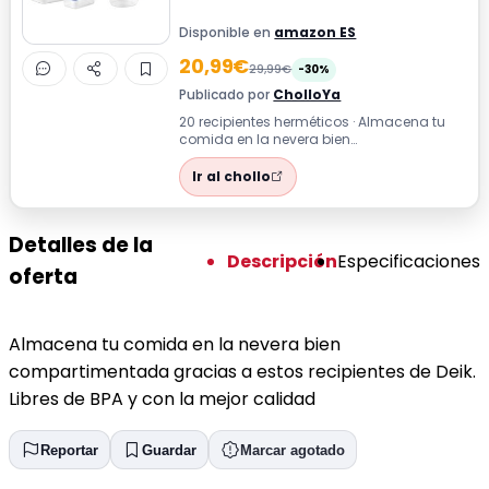
Disponible en
amazon ES
20,99€
29,99€
-30%
Publicado por
CholloYa
20 recipientes herméticos · Almacena tu
comida en la nevera bien
compartimentada gracias a estos
recipientes de Deik....
Ir al chollo
Detalles de la
Descripción
Especificaciones
oferta
Almacena tu comida en la nevera bien
compartimentada gracias a estos recipientes de Deik.
Libres de BPA y con la mejor calidad
Reportar
Guardar
Marcar agotado