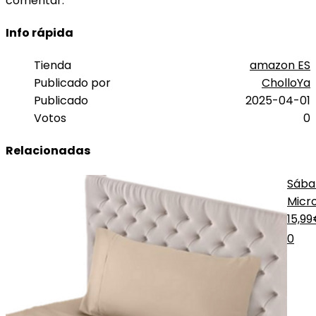
comentar.
Info rápida
Tienda
amazon ES
Publicado por
CholloYa
Publicado
2025-04-01
Votos
0
Relacionadas
Sába
Micro
Beig
15,9
0