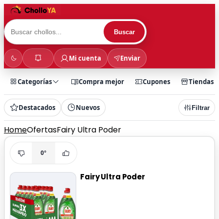
Buscar
Mi cuenta
Enviar
Categorías
Compra mejor
Cupones
Tiendas
Destacados
Nuevos
Filtrar
Home
Ofertas
Fairy Ultra Poder
0°
Fairy Ultra Poder