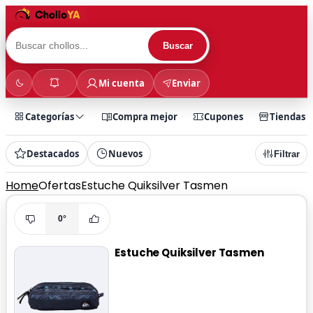
Buscar
Mi cuenta
Enviar
Categorías
Compra mejor
Cupones
Tiendas
Destacados
Nuevos
Filtrar
Home
Ofertas
Estuche Quiksilver Tasmen
0°
Estuche Quiksilver Tasmen