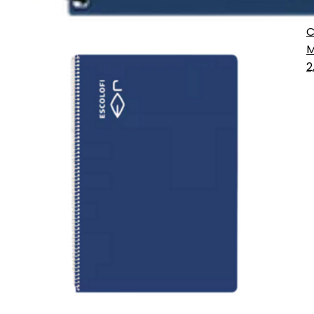
C
M
2