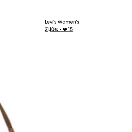
Levi's Women's
21,10€
•
❤️ 15