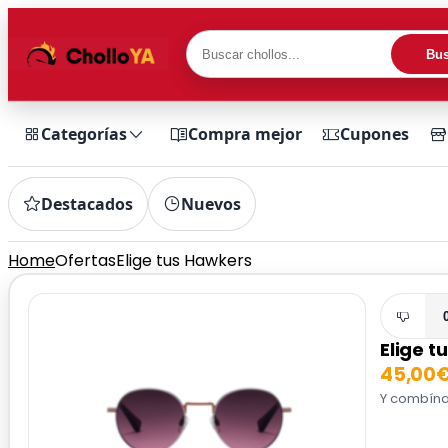
Bus
Categorías
Compra mejor
Cupones
Destacados
Nuevos
Home
Ofertas
Elige tus Hawkers
Elige t
45,00
Y combínal