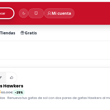
Mi cuenta
car
Tiendas
Gratis
0°
us Hawkers
€
60,00€
-25%
as · Renueva tus gafas de sol con dos pares de gafas Hawkers al me