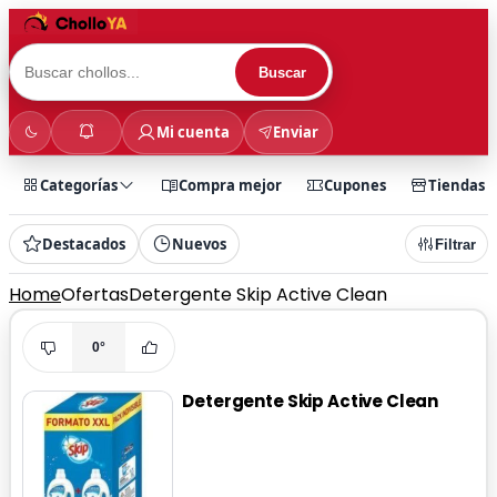
Buscar
Mi cuenta
Enviar
Categorías
Compra mejor
Cupones
Tiendas
Destacados
Nuevos
Filtrar
Home
Ofertas
Detergente Skip Active Clean
0°
Detergente Skip Active Clean