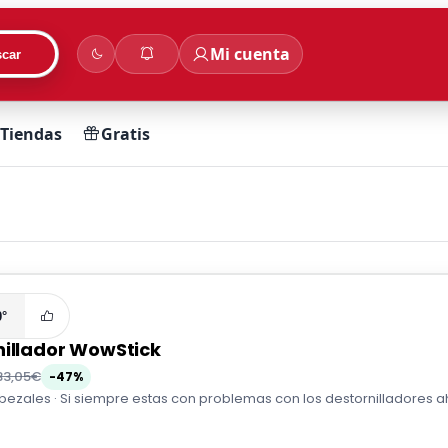
Mi cuenta
car
Tiendas
Gratis
0°
nillador WowStick
33,05€
-47%
ezales · Si siempre estas con problemas con los destornilladores a