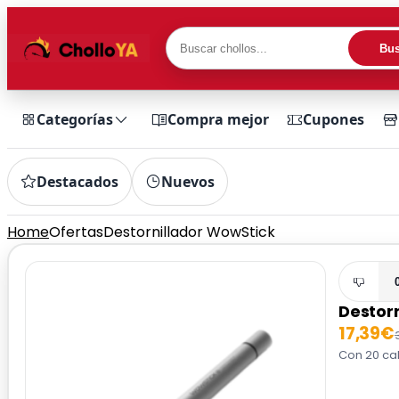
Bus
Categorías
Compra mejor
Cupones
Destacados
Nuevos
Home
Ofertas
Destornillador WowStick
Destor
17,39€
Con 20 cab