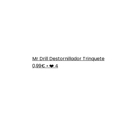
Mr Drill Destornillador Trinquete
0,99€
•
❤️ 4