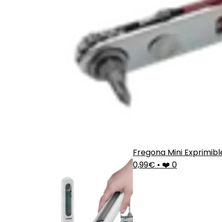
Fregona Mini Exprimibl
0,99€
•
❤️ 0