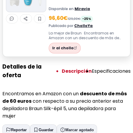
Disponible en
Miravia
96,60€
129,00€
-25%
Publicado por
CholloYa
La mejor de Braun · Encontramos en
Amazon con un descuento de más de
60 euros con respecto a su precio anterior
esta ...
Ir al chollo
Detalles de la
Descripción
Especificaciones
oferta
Encontramos en Amazon con un
descuento de más
de 60 euros
con respecto a su precio anterior esta
depiladora Braun Silk-épil 5, una depiladora para
mujer
Reportar
Guardar
Marcar agotado