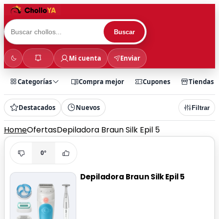
Buscar
Mi cuenta
Enviar
Categorías
Compra mejor
Cupones
Tiendas
Destacados
Nuevos
Filtrar
Home
Ofertas
Depiladora Braun Silk Epil 5
0°
Depiladora Braun Silk Epil 5