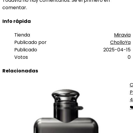
Todavía no hay comentarios. Sé el primero en
comentar.
Info rápida
Tienda
Miravia
Publicado por
CholloYa
Publicado
2025-04-15
Votos
0
Relacionadas
C
P
M
4
❤