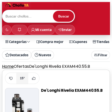
Buscar
Mi cuenta
Enviar
Categorías
Compra mejor
Cupones
Tiendas
Destacados
Nuevos
Filtrar
Home
Ofertas
De'Longhi Rivelia EXAM440.55.B
15°
De'Longhi Rivelia EXAM440.55.B