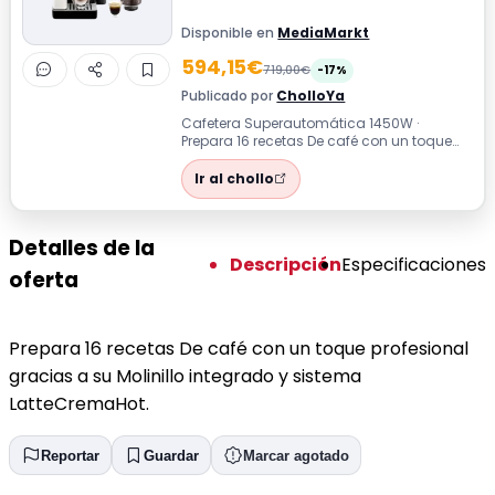
Disponible en
MediaMarkt
594,15€
719,00€
-17%
Publicado por
CholloYa
Cafetera Superautomática 1450W ·
Prepara 16 recetas De café con un toque
profesional gracias a su Molinillo
integrado...
Ir al chollo
Detalles de la
Descripción
Especificaciones
oferta
Prepara 16 recetas De café con un toque profesional
gracias a su Molinillo integrado y sistema
LatteCremaHot.
Reportar
Guardar
Marcar agotado