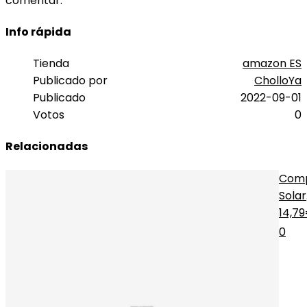
comentar.
Info rápida
Tienda
amazon ES
Publicado por
CholloYa
Publicado
2022-09-01
Votos
0
Relacionadas
Com
Solar
Colo
14,7
0