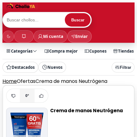
Buscar
Mi cuenta
Enviar
Categorías
Compra mejor
Cupones
Tiendas
Destacados
Nuevos
Filtrar
Home
Ofertas
Crema de manos Neutrógena
0°
Crema de manos Neutrógena