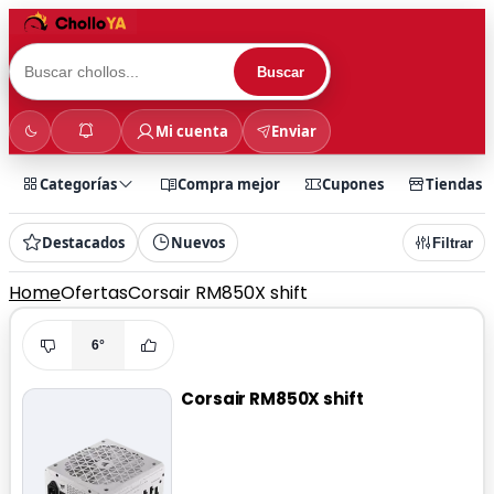
Buscar
Mi cuenta
Enviar
Categorías
Compra mejor
Cupones
Tiendas
Destacados
Nuevos
Filtrar
Home
Ofertas
Corsair RM850X shift
6°
Corsair RM850X shift