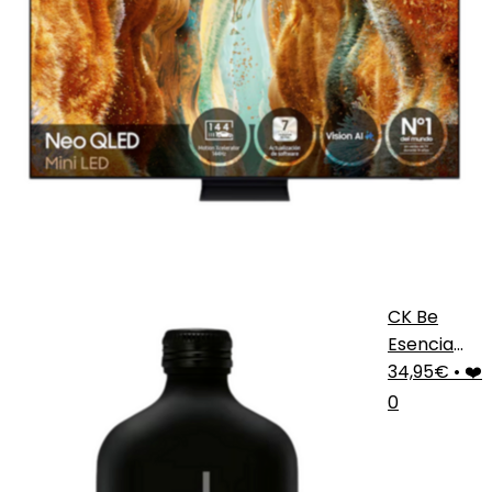
CK Be
Esencia
Urbana
34,95€
•
❤️
0