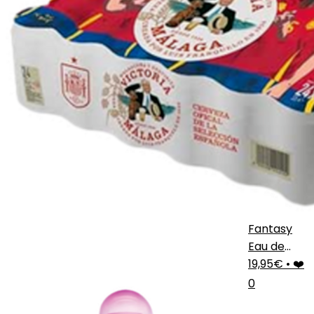
Fantasy
Eau de
Parfum
19,95€
•
❤️
0