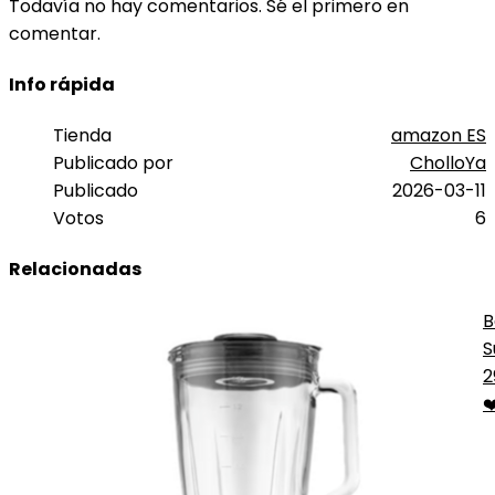
Todavía no hay comentarios. Sé el primero en
comentar.
Info rápida
Tienda
amazon ES
Publicado por
CholloYa
Publicado
2026-03-11
Votos
6
Relacionadas
B
S
U
2
❤