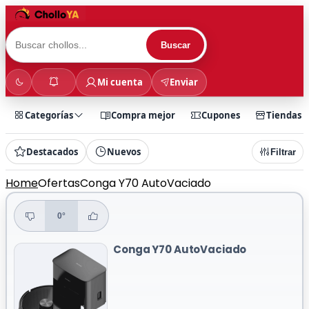
Buscar
Mi cuenta
Enviar
Categorías
Compra mejor
Cupones
Tiendas
Destacados
Nuevos
Filtrar
Home
Ofertas
Conga Y70 AutoVaciado
0°
Conga Y70 AutoVaciado