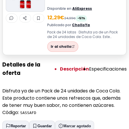
Disponible en
AliExpress
12,29€
24,99€
-51%
Publicado por
CholloYa
Pack de 24 latas · Disfruta ya de un Pack
de 24 unidades de Coca Cola. Este
producto contiene unos refrescos que,
ade...
Ir al chollo
Detalles de la
Descripción
Especificaciones
oferta
Disfruta ya de un Pack de 24 unidades de Coca Cola.
Este producto contiene unos refrescos que, además
de tener muy buen sabor, no contienen azúcares.
Código:
SASSAFD
Reportar
Guardar
Marcar agotado