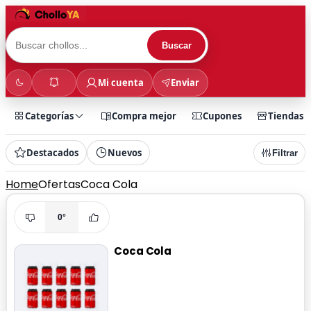
Buscar
Mi cuenta
Enviar
Categorías
Compra mejor
Cupones
Tiendas
Destacados
Nuevos
Filtrar
Home
Ofertas
Coca Cola
0°
Coca Cola