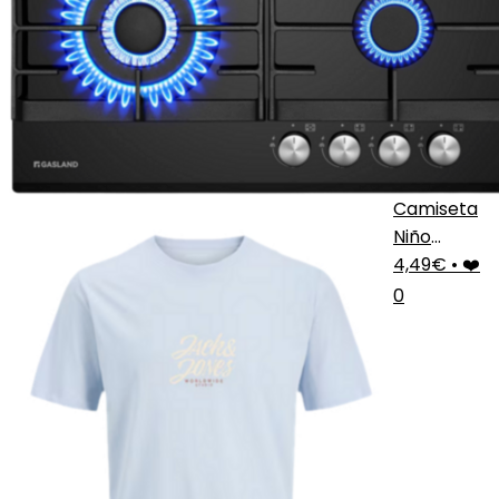
Camiseta
Niño
Estampada
4,49€
•
❤️
0