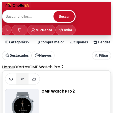
Buscar
Mi cuenta
Enviar
Categorías
Compra mejor
Cupones
Tiendas
Destacados
Nuevos
Filtrar
Home
Ofertas
CMF Watch Pro 2
0°
CMF Watch Pro 2