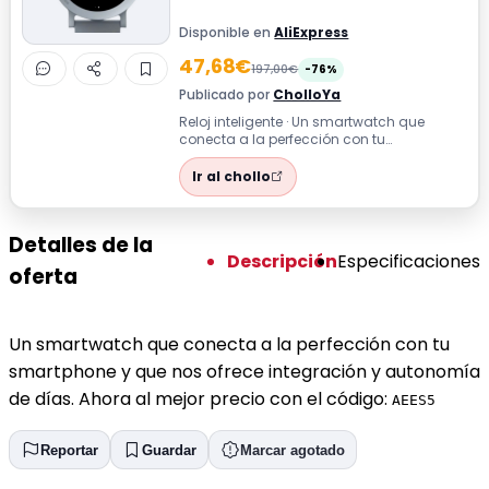
Disponible en
AliExpress
47,68€
197,00€
-76%
Publicado por
CholloYa
Reloj inteligente · Un smartwatch que
conecta a la perfección con tu
smartphone y que nos ofrece integración
y autono...
Ir al chollo
Detalles de la
Descripción
Especificaciones
oferta
Un smartwatch que conecta a la perfección con tu
smartphone y que nos ofrece integración y autonomía
de días. Ahora al mejor precio con el código:
AEES5
Reportar
Guardar
Marcar agotado