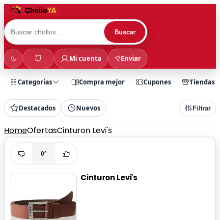
Buscar
Mi cuenta
Enviar
Categorías
Compra mejor
Cupones
Tiendas
Destacados
Nuevos
Filtrar
Home
Ofertas
Cinturon Levi's
0°
Cinturon Levi's