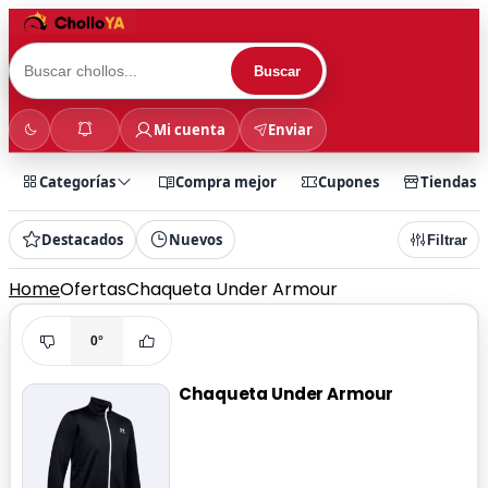
Buscar
Mi cuenta
Enviar
Categorías
Compra mejor
Cupones
Tiendas
Destacados
Nuevos
Filtrar
Home
Ofertas
Chaqueta Under Armour
0°
Chaqueta Under Armour