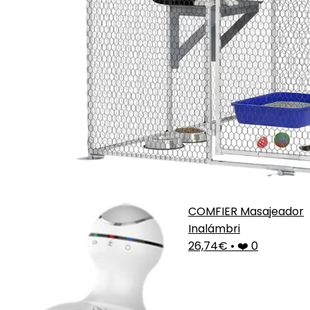
COMFIER Masajeador
Inalámbri
26,74€
•
❤️ 0