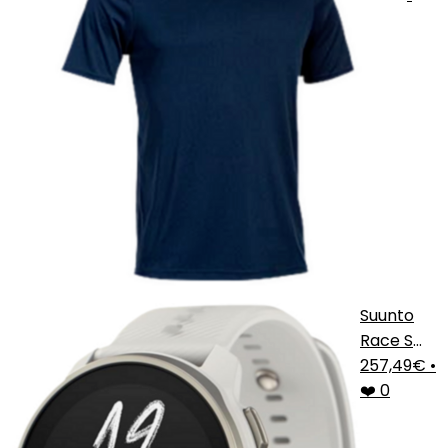
Suunto
Race S
AMOLED
257,49€
•
❤️ 0