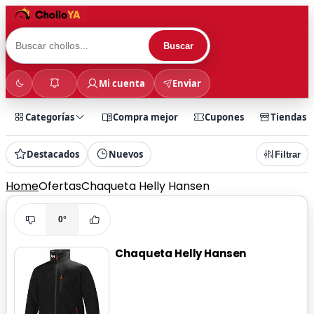
Buscar
Mi cuenta
Enviar
Categorías
Compra mejor
Cupones
Tiendas
Destacados
Nuevos
Filtrar
Home
Ofertas
Chaqueta Helly Hansen
0°
Chaqueta Helly Hansen