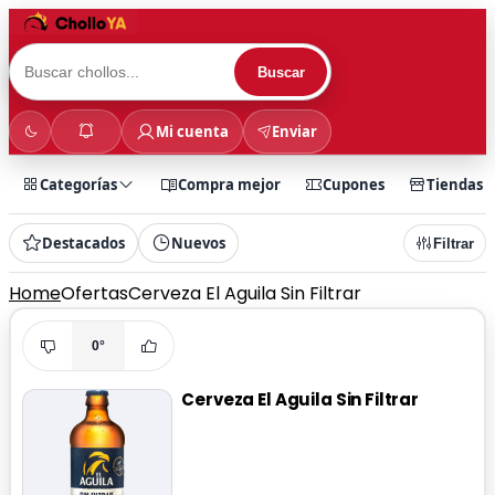
Buscar
Mi cuenta
Enviar
Categorías
Compra mejor
Cupones
Tiendas
Destacados
Nuevos
Filtrar
Home
Ofertas
Cerveza El Aguila Sin Filtrar
0°
Cerveza El Aguila Sin Filtrar