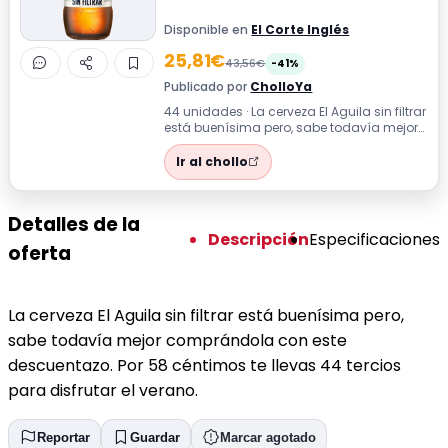
Disponible en
El Corte Inglés
25,81€
43,56€
-41%
Publicado por
CholloYa
44 unidades · La cerveza El Aguila sin filtrar
está buenísima pero, sabe todavía mejor
comprándola con este descuenta...
Ir al chollo
Detalles de la
Descripción
Especificaciones
oferta
La cerveza El Aguila sin filtrar está buenísima pero,
sabe todavía mejor comprándola con este
descuentazo. Por 58 céntimos te llevas 44 tercios
para disfrutar el verano.
Reportar
Guardar
Marcar agotado