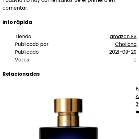
Todavía no hay comentarios. Sé el primero en
comentar.
Info rápida
Tienda
amazon ES
Publicado por
CholloYa
Publicado
2021-09-29
Votos
0
Relacionadas
E
A
V
3
❤