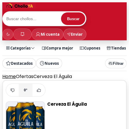
Buscar
Mi cuenta
Enviar
Categorías
Compra mejor
Cupones
Tiendas
Destacados
Nuevos
Filtrar
Home
Ofertas
Cerveza El Águila
0°
Cerveza El Águila