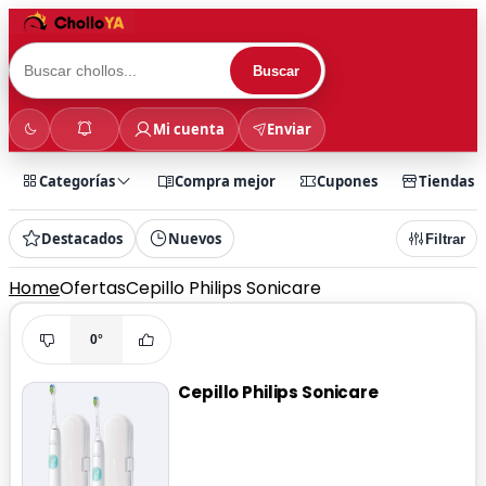
Buscar
Mi cuenta
Enviar
Categorías
Compra mejor
Cupones
Tiendas
Destacados
Nuevos
Filtrar
Home
Ofertas
Cepillo Philips Sonicare
0°
Cepillo Philips Sonicare