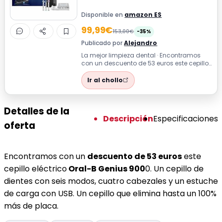
Disponible en
amazon ES
99,99€
153,00€
-35%
Publicado por
Alejandro
La mejor limpieza dental · Encontramos
con un descuento de 53 euros este cepillo
eléctrico Oral-B Genius 9000. Un cep...
Ir al chollo
Detalles de la
Descripción
Especificaciones
oferta
Encontramos con un
descuento de 53 euros
este
cepillo eléctrico
Oral-B Genius 900
0. Un cepillo de
dientes con seis modos, cuatro cabezales y un estuche
de carga con USB. Un cepillo que elimina hasta un 100%
más de placa.