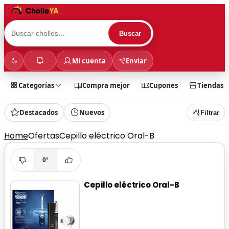
Buscar
Mi cuenta
Enviar
Categorías
Compra mejor
Cupones
Tiendas
Destacados
Nuevos
Filtrar
Home
Ofertas
Cepillo eléctrico Oral-B
0°
Cepillo eléctrico Oral-B