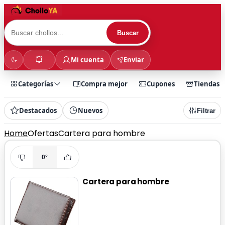
Buscar
Mi cuenta
Enviar
Categorías
Compra mejor
Cupones
Tiendas
Destacados
Nuevos
Filtrar
Home
Ofertas
Cartera para hombre
0°
Cartera para hombre