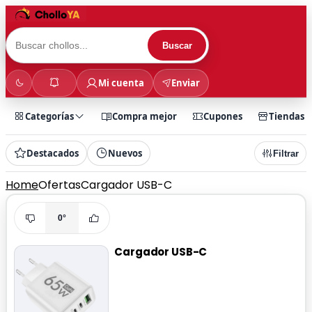
Buscar
Mi cuenta
Enviar
Categorías
Compra mejor
Cupones
Tiendas
Destacados
Nuevos
Filtrar
Home
Ofertas
Cargador USB-C
0°
Cargador USB-C