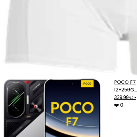
POCO F7
12+256G
Plata
339,99€
•
❤️ 0