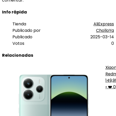
comentar.
Info rápida
Tienda
AliExpress
Publicado por
CholloYa
Publicado
2025-03-14
Votos
0
Relacionadas
Xiao
Redm
Note
149,
5G
•
❤️ 0