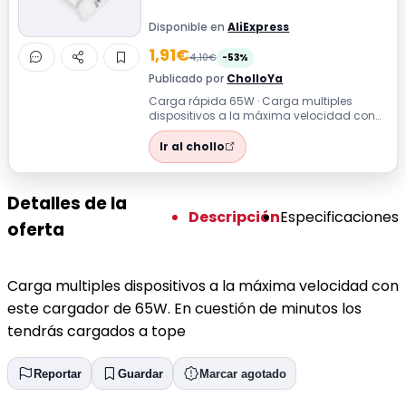
Disponible en
AliExpress
1,91€
4,10€
-53%
Publicado por
CholloYa
Carga rápida 65W · Carga multiples
dispositivos a la máxima velocidad con
este cargador de 65W. En cuestión de
minuto...
Ir al chollo
Detalles de la
Descripción
Especificaciones
oferta
Carga multiples dispositivos a la máxima velocidad con
este cargador de 65W. En cuestión de minutos los
tendrás cargados a tope
Reportar
Guardar
Marcar agotado