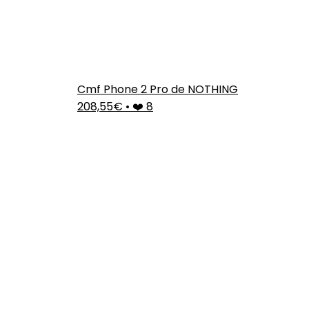
Cmf Phone 2 Pro de NOTHING
208,55€
•
❤️ 8