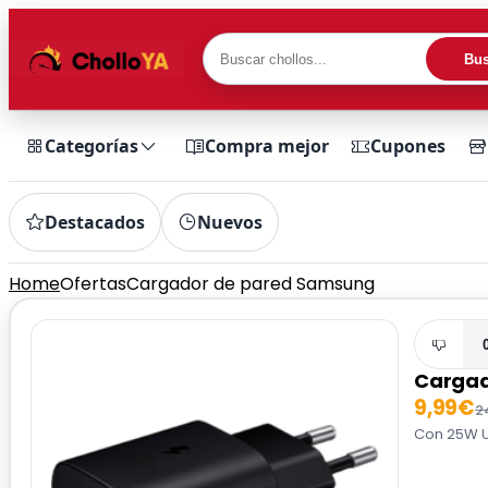
Bus
Categorías
Compra mejor
Cupones
Destacados
Nuevos
Home
Ofertas
Cargador de pared Samsung
Cargad
9,99€
2
Con 25W U