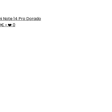
i Note 14 Pro Dorado
99€
•
❤️ 0