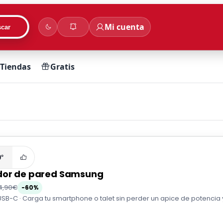
Mi cuenta
car
Tiendas
Gratis
0°
or de pared Samsung
4,90€
-60%
SB-C · Carga tu smartphone o talet sin perder un apice de potencia