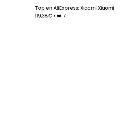
Top en AliExpress: Xiaomi Xiaomi
119,38€
•
❤️ 7