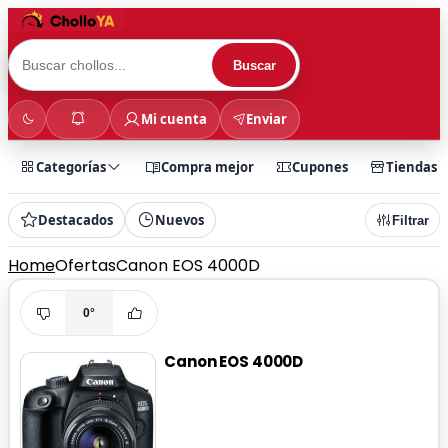
Buscar
Mi cuenta
Enviar
Categorías
Compra mejor
Cupones
Tiendas
Destacados
Nuevos
Filtrar
Home
Ofertas
Canon EOS 4000D
0°
Canon EOS 4000D