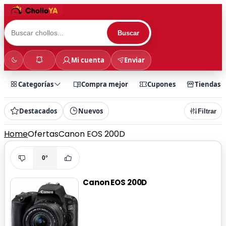
Buscar
Mi cuenta
Enviar
Categorías
Compra mejor
Cupones
Tiendas
Destacados
Nuevos
Filtrar
Home
Ofertas
Canon EOS 200D
0°
Canon EOS 200D