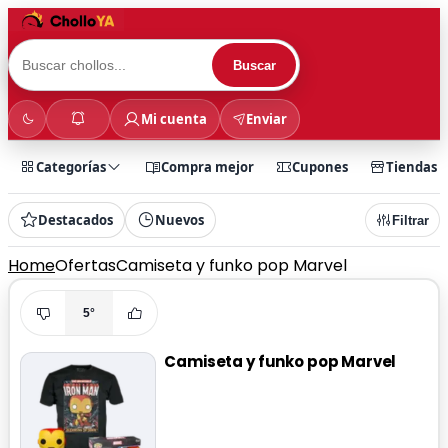
Buscar
Mi cuenta
Enviar
Categorías
Compra mejor
Cupones
Tiendas
Destacados
Nuevos
Filtrar
Home
Ofertas
Camiseta y funko pop Marvel
5°
Camiseta y funko pop Marvel