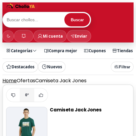
Buscar
Mi cuenta
Enviar
Categorías
Compra mejor
Cupones
Tiendas
Destacados
Nuevos
Filtrar
Home
Ofertas
Camiseta Jack Jones
0°
Camiseta Jack Jones