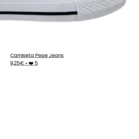
Camiseta Pepe Jeans
9,25€
•
❤️ 5