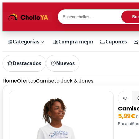
Bus
Categorías
Compra mejor
Cupones
Destacados
Nuevos
Home
Ofertas
Camiseta Jack & Jones
Camise
5,99€
1
Para niños