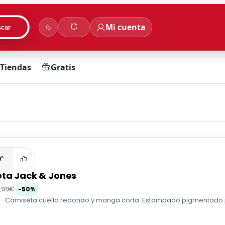
Mi cuenta
car
Tiendas
Gratis
0°
ta Jack & Jones
1,99€
-50%
 · Camiseta cuello redondo y manga corta. Estampado pigmentado par