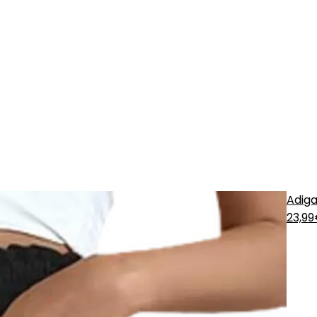
Adiga
23,9