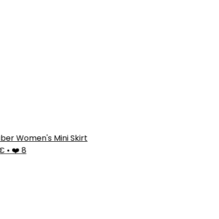
ber Women's Mini Skirt
9€
•
❤️ 8