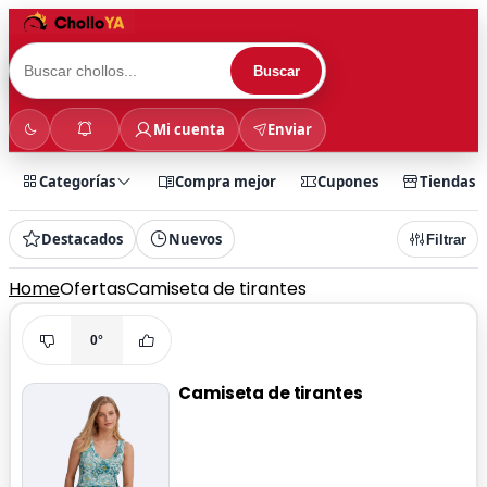
Buscar
Mi cuenta
Enviar
Categorías
Compra mejor
Cupones
Tiendas
Destacados
Nuevos
Filtrar
Home
Ofertas
Camiseta de tirantes
0°
Camiseta de tirantes