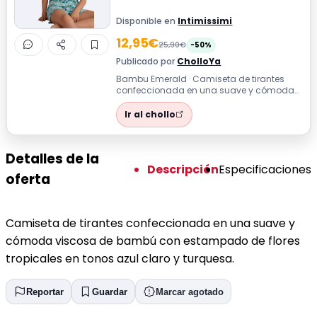
Disponible en
Intimissimi
12,95€
25,90€
-50%
Publicado por
CholloYa
Bambu Emerald · Camiseta de tirantes
confeccionada en una suave y cómoda
viscosa de bambú con estampado de
flores tro...
Ir al chollo
Detalles de la
Descripción
Especificaciones
oferta
Camiseta de tirantes confeccionada en una suave y
cómoda viscosa de bambú con estampado de flores
tropicales en tonos azul claro y turquesa.
Reportar
Guardar
Marcar agotado